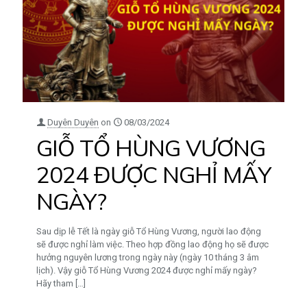
Duyên Duyên
on
08/03/2024
GIỖ TỔ HÙNG VƯƠNG
2024 ĐƯỢC NGHỈ MẤY
NGÀY?
Sau dịp lễ Tết là ngày giỗ Tổ Hùng Vương, người lao động
sẽ được nghỉ làm việc. Theo hợp đồng lao động họ sẽ được
hưởng nguyên lương trong ngày này (ngày 10 tháng 3 âm
lịch). Vậy giỗ Tổ Hùng Vương 2024 được nghỉ mấy ngày?
Hãy tham
[…]