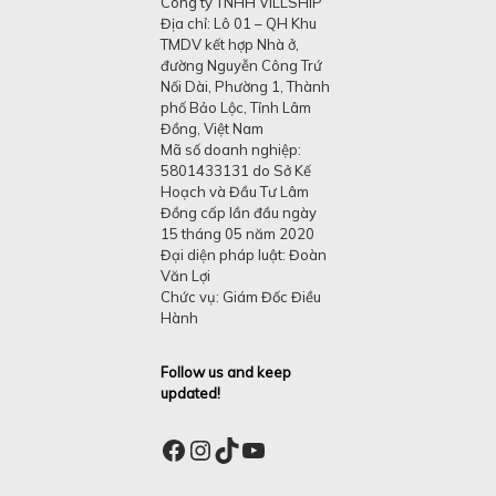
Công ty TNHH VILLSHIP
Địa chỉ: Lô 01 – QH Khu
TMDV kết hợp Nhà ở,
đường Nguyễn Công Trứ
Nối Dài, Phường 1, Thành
phố Bảo Lộc, Tỉnh Lâm
Đồng, Việt Nam
Mã số doanh nghiệp:
5801433131 do Sở Kế
Hoạch và Đầu Tư Lâm
Đồng cấp lần đầu ngày
15 tháng 05 năm 2020
Đại diện pháp luật: Đoàn
Văn Lợi
Chức vụ: Giám Đốc Điều
Hành
Follow us and keep
updated!
Facebook
Instagram
TikTok
YouTube