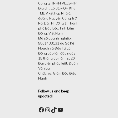
Công ty TNHH VILLSHIP
Địa chỉ: Lô 01 – QH Khu
TMDV kết hợp Nhà ở,
đường Nguyễn Công Trứ
Nối Dài, Phường 1, Thành
phố Bảo Lộc, Tỉnh Lâm
Đồng, Việt Nam
Mã số doanh nghiệp:
5801433131 do Sở Kế
Hoạch và Đầu Tư Lâm
Đồng cấp lần đầu ngày
15 tháng 05 năm 2020
Đại diện pháp luật: Đoàn
Văn Lợi
Chức vụ: Giám Đốc Điều
Hành
Follow us and keep
updated!
Facebook
Instagram
TikTok
YouTube