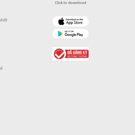
Click to download
nhất
xế