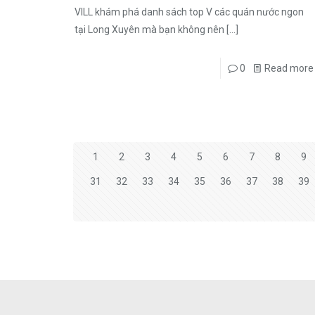
VILL khám phá danh sách top V các quán nước ngon
tại Long Xuyên mà bạn không nên
[…]
0
Read more
1
2
3
4
5
6
7
8
9
31
32
33
34
35
36
37
38
39