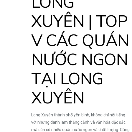
LONG
XUYÊN | TOP
V CÁC QUÁN
NƯỚC NGON
TẠI LONG
XUYÊN
Long Xuyên thành phố yên bình, không chỉ nổi tiếng
với những danh lam thắng cảnh và văn hóa đặc sắc
mà còn có nhiều quán nước ngon và chất lượng. Cùng