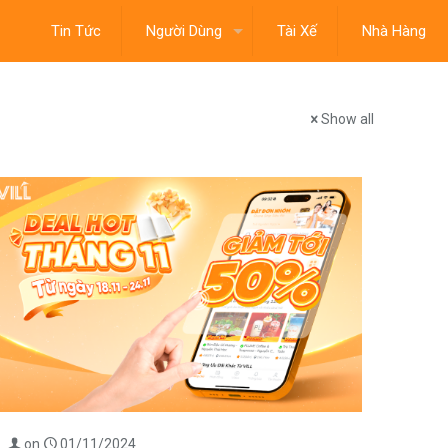
Tin Tức
Người Dùng
Tài Xế
Nhà Hàng
Show all
on
01/11/2024