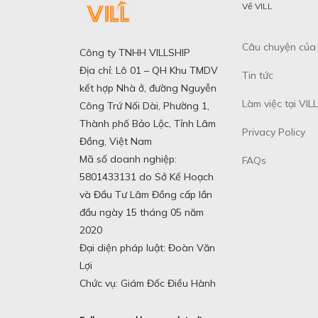
Về VILL
Câu chuyện của 
Công ty TNHH VILLSHIP
Địa chỉ: Lô 01 – QH Khu TMDV
Tin tức
kết hợp Nhà ở, đường Nguyễn
Làm việc tại VILL
Công Trứ Nối Dài, Phường 1,
Thành phố Bảo Lộc, Tỉnh Lâm
Privacy Policy
Đồng, Việt Nam
Mã số doanh nghiệp:
FAQs
5801433131 do Sở Kế Hoạch
và Đầu Tư Lâm Đồng cấp lần
đầu ngày 15 tháng 05 năm
2020
Đại diện pháp luật: Đoàn Văn
Lợi
Chức vụ: Giám Đốc Điều Hành