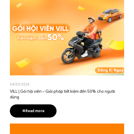
04/03/2026
VILL | Gói hội viên – Giải pháp tiết kiệm đến 50% cho người
dùng
Read more