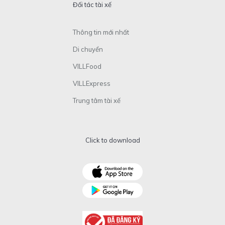
Đối tác tài xế
Thông tin mới nhất
Di chuyển
VILLFood
VILLExpress
Trung tâm tài xế
Click to download