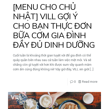
[MENU CHO CHỦ
NHẬT] VILL GỢI Ý
CHO BẠN THỰC ĐƠN
BỮA CƠM GIA ĐÌNH
ĐẦY ĐỦ DINH DƯỠNG
Cuối tuần là khoảng thời gian tuyệt vời để gia đình có thể
quây quần bên nhau sau cả tuần làm việc mệt mỏi. Và sẽ
chẳng còn gì tuyệt vời hơn khi được sum vầy quanh mâm
cơm ấm cúng đúng không nè! Vậy giờ đây, VILL xin giới
[…]
0
Read more