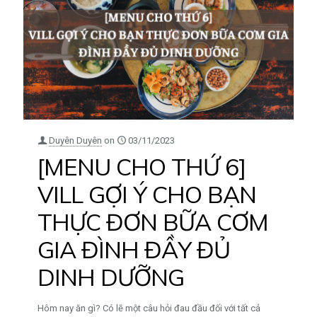
Duyên Duyên
on
03/11/2023
[MENU CHO THỨ 6]
VILL GỢI Ý CHO BẠN
THỰC ĐƠN BỮA CƠM
GIA ĐÌNH ĐẦY ĐỦ
DINH DƯỠNG
Hôm nay ăn gì? Có lẽ một câu hỏi đau đầu đối với tất cả