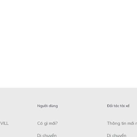
Người dùng
Đối tác tài xế
VILL
Có gì mới?
Thông tin mới 
Di chuyển
Di chuyển