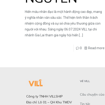
Hiến máu nhân đạo là một hành động cao đẹp, mang
ý nghĩa nhân văn sâu sắc. Thể hiện tinh thần trách
nhiệm cộng đồng và sự sẻ chia yêu thương giữa con
người với nhau. Sáng ngày 06.07.2024 VILL tại chi
nhánh Gia Lai tham gia ngày hội hiến
[…]
0
Read more
Về VILL
Câu chuyện của 
Công ty TNHH VILLSHIP
Địa chỉ: Lô 01 – QH Khu TMDV
Tin tức