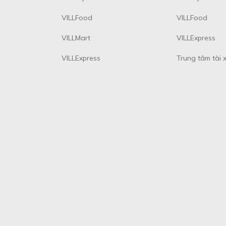
VILLFood
VILLFood
VILLMart
VILLExpress
VILLExpress
Trung tâm tài 