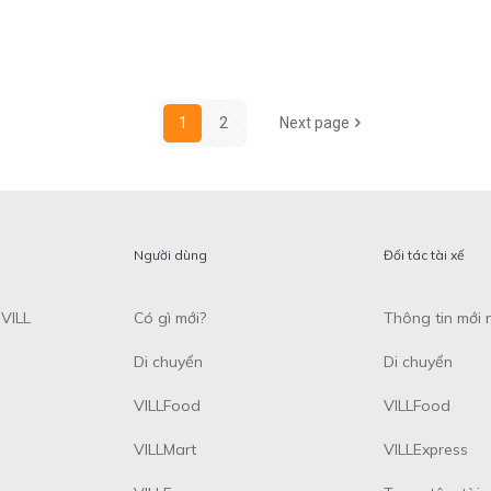
1
2
Next page
Người dùng
Đối tác tài xế
VILL
Có gì mới?
Thông tin mới 
Di chuyển
Di chuyển
VILLFood
VILLFood
VILLMart
VILLExpress