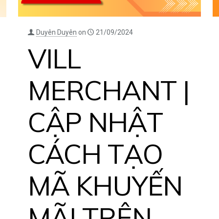
Duyên Duyên
on
21/09/2024
VILL
MERCHANT |
CẬP NHẬT
CÁCH TẠO
MÃ KHUYẾN
MÃI TRÊN