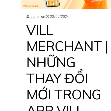
admin
on
23/09/2024
VILL
MERCHANT |
NHỮNG
THAY ĐỔI
MỚI TRONG
APP VILL