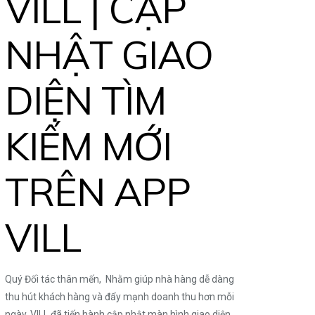
VILL | CẬP
NHẬT GIAO
DIỆN TÌM
KIẾM MỚI
TRÊN APP
VILL
Quý Đối tác thân mến, Nhằm giúp nhà hàng dễ dàng
thu hút khách hàng và đẩy mạnh doanh thu hơn mỗi
ngày, VILL đã tiến hành cập nhật màn hình giao diện