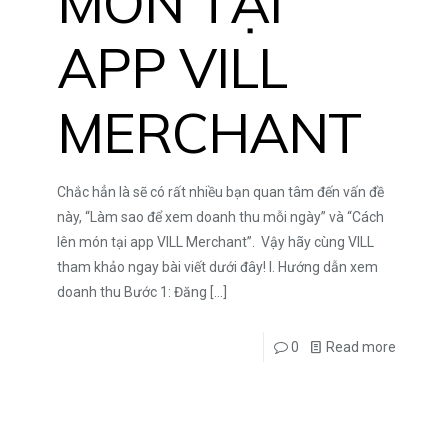
MÓN TẠI
APP VILL
MERCHANT
Chắc hẳn là sẽ có rất nhiều bạn quan tâm đến vấn đề
này, “Làm sao để xem doanh thu mỗi ngày” và “Cách
lên món tại app VILL Merchant”. Vậy hãy cùng VILL
tham khảo ngay bài viết dưới đây! I. Hướng dẫn xem
doanh thu Bước 1: Đăng
[…]
0
Read more