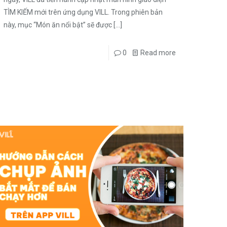
TÌM KIẾM mới trên ứng dụng VILL. Trong phiên bản
này, mục “Món ăn nổi bật” sẽ được
[…]
0
Read more