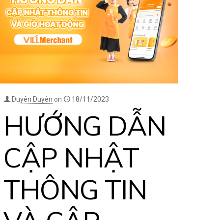
Duyên Duyên
on
18/11/2023
HƯỚNG DẪN
CẬP NHẬT
THÔNG TIN