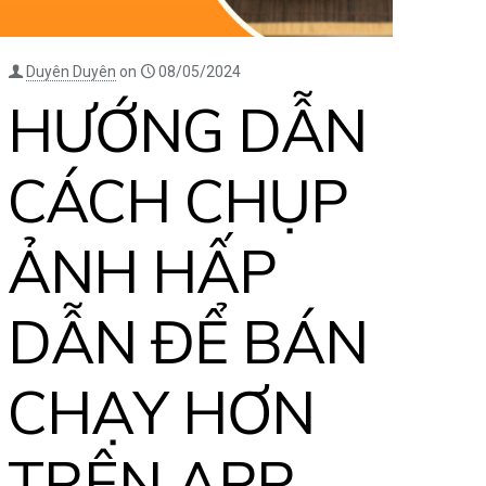
Duyên Duyên
on
08/05/2024
HƯỚNG DẪN
CÁCH CHỤP
ẢNH HẤP
DẪN ĐỂ BÁN
CHẠY HƠN
TRÊN APP