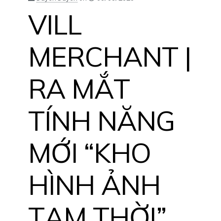
VILL
MERCHANT |
RA MẮT
TÍNH NĂNG
MỚI “KHO
HÌNH ẢNH
TẠM THỜI”