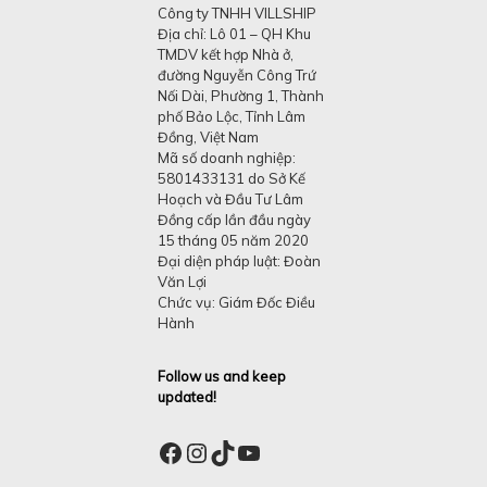
Công ty TNHH VILLSHIP
Địa chỉ: Lô 01 – QH Khu
TMDV kết hợp Nhà ở,
đường Nguyễn Công Trứ
Nối Dài, Phường 1, Thành
phố Bảo Lộc, Tỉnh Lâm
Đồng, Việt Nam
Mã số doanh nghiệp:
5801433131 do Sở Kế
Hoạch và Đầu Tư Lâm
Đồng cấp lần đầu ngày
15 tháng 05 năm 2020
Đại diện pháp luật: Đoàn
Văn Lợi
Chức vụ: Giám Đốc Điều
Hành
Follow us and keep
updated!
Facebook
Instagram
TikTok
YouTube