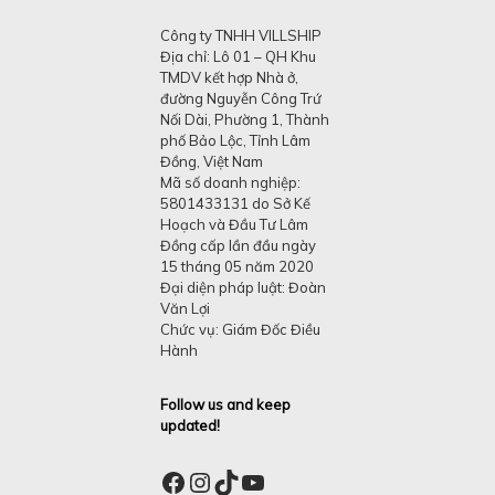
Công ty TNHH VILLSHIP
Địa chỉ: Lô 01 – QH Khu
TMDV kết hợp Nhà ở,
đường Nguyễn Công Trứ
Nối Dài, Phường 1, Thành
phố Bảo Lộc, Tỉnh Lâm
Đồng, Việt Nam
Mã số doanh nghiệp:
5801433131 do Sở Kế
Hoạch và Đầu Tư Lâm
Đồng cấp lần đầu ngày
15 tháng 05 năm 2020
Đại diện pháp luật: Đoàn
Văn Lợi
Chức vụ: Giám Đốc Điều
Hành
Follow us and keep
updated!
Facebook
Instagram
TikTok
YouTube