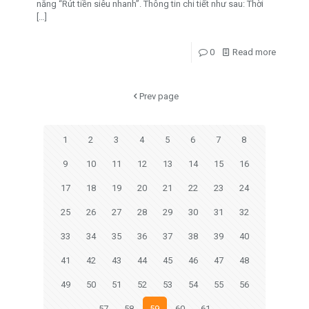
năng “Rút tiền siêu nhanh”. Thông tin chi tiết như sau: Thời
[…]
0
Read more
Prev page
1
2
3
4
5
6
7
8
9
10
11
12
13
14
15
16
17
18
19
20
21
22
23
24
25
26
27
28
29
30
31
32
33
34
35
36
37
38
39
40
41
42
43
44
45
46
47
48
49
50
51
52
53
54
55
56
57
58
59
60
61