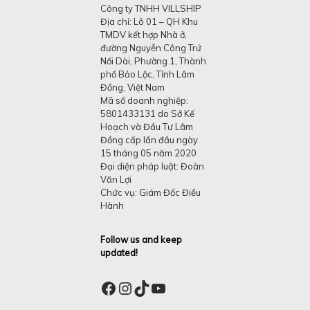
Công ty TNHH VILLSHIP
Địa chỉ: Lô 01 – QH Khu
TMDV kết hợp Nhà ở,
đường Nguyễn Công Trứ
Nối Dài, Phường 1, Thành
phố Bảo Lộc, Tỉnh Lâm
Đồng, Việt Nam
Mã số doanh nghiệp:
5801433131 do Sở Kế
Hoạch và Đầu Tư Lâm
Đồng cấp lần đầu ngày
15 tháng 05 năm 2020
Đại diện pháp luật: Đoàn
Văn Lợi
Chức vụ: Giám Đốc Điều
Hành
Follow us and keep
updated!
Facebook
Instagram
TikTok
YouTube