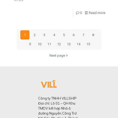
0
Read more
1
2
3
4
5
6
7
8
9
10
11
12
13
14
15
Next page
Công ty TNHH VILLSHIP
Địa chỉ: Lô 01 – QH Khu
TMDV kết hợp Nhà ở,
đường Nguyễn Công Trứ