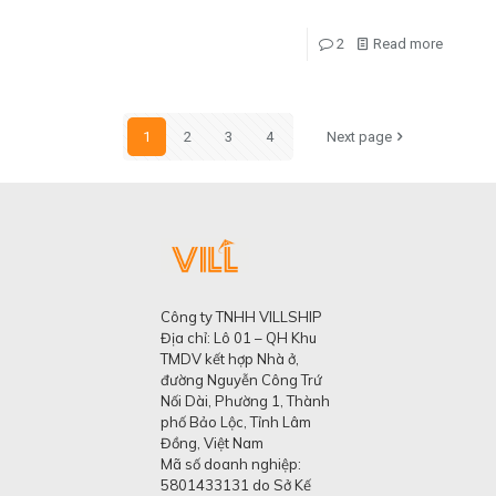
2
Read more
1
2
3
4
Next page
Công ty TNHH VILLSHIP
Địa chỉ: Lô 01 – QH Khu
TMDV kết hợp Nhà ở,
đường Nguyễn Công Trứ
Nối Dài, Phường 1, Thành
phố Bảo Lộc, Tỉnh Lâm
Đồng, Việt Nam
Mã số doanh nghiệp:
5801433131 do Sở Kế