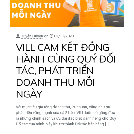
Duyên Duyên
on
03/11/2023
VILL CAM KẾT ĐỒNG
HÀNH CÙNG QUÝ ĐỐI
TÁC, PHÁT TRIỂN
DOANH THU MỖI
NGÀY
Với mục tiêu gia tăng doanh thu, lợi nhuận, cũng như sự
phát triển vững mạnh của cả 2 bên. VILL luôn cố gắng đưa
ra những chính sách và ưu đãi đặc biệt dành riêng cho Quý
Đối tác của mình. Vậy khi trở thành Đối tác bán hàng
[…]