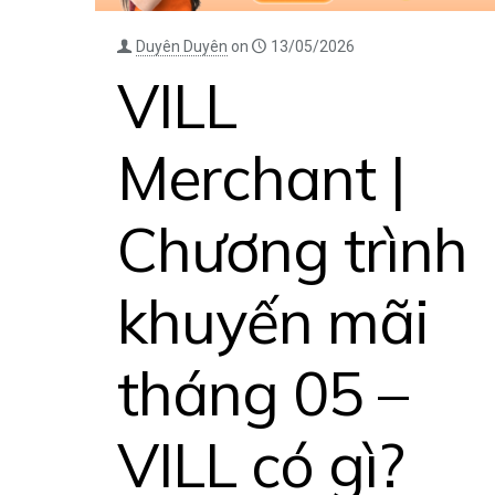
Duyên Duyên
on
13/05/2026
VILL
Merchant |
Chương trình
khuyến mãi
tháng 05 –
VILL có gì?