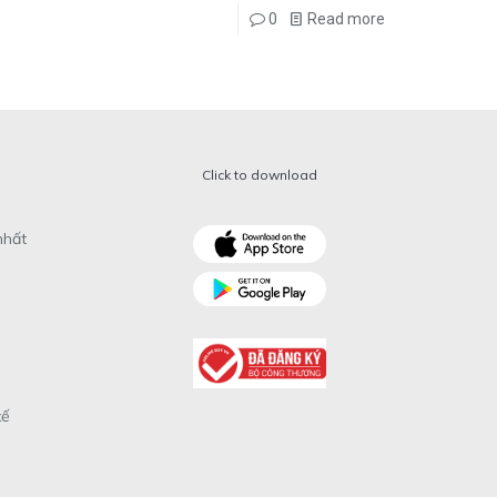
0
Read more
Click to download
nhất
xế