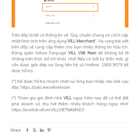
Trên đây là tất cả thông tin về “Quy chuẩn chung và cách cập
nhật hình ảnh trên ứng dụng
VILL Merchant
”. Hy vọng bài viết
trên đây sẽ cung cấp thêm cho bạn nhiều thông tin hữu ích.
Đừng quên follow Fanpage
VILL Việt Nam
để không bỏ lỡ
những kiến thức bổ ích khác nhé! Nếu có bất kỳ thắc mắc gì
cần được giải đáp vui lòng liên hệ số Hotline: 1900.9079 để
được hỗ trợ.
(*) Để được hỗ trợ nhanh nhất vui lòng bạn nhấp vào link sau
đây:
https://zalo.me/villvietnam
(*) Tham gia gia đình nhà
VILL
ngay hôm nay để có thể đột
phá doanh số, thu hút thêm nhiều khách hàng ngay nhé!
https://onelink.vill.vn/VILLVIETNAMSEO
Share