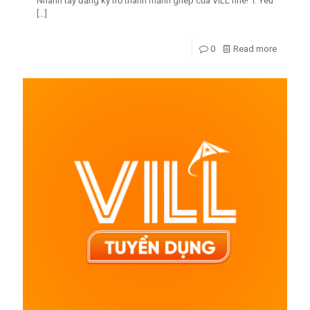
Nhanh tay đăng ký trở thành mảnh ghép của VILL nhé! I. Yêu
[…]
0
Read more