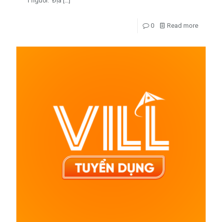
1 người. Địa
[…]
0
Read more