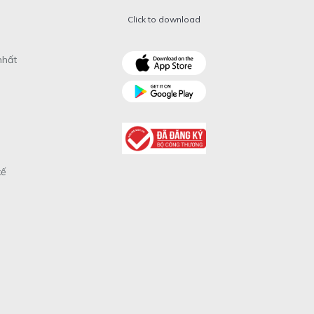
Click to download
nhất
xế