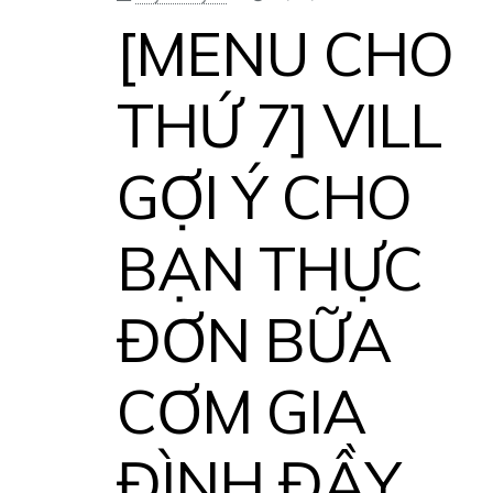
[MENU CHO
THỨ 7] VILL
GỢI Ý CHO
BẠN THỰC
ĐƠN BỮA
CƠM GIA
ĐÌNH ĐẦY