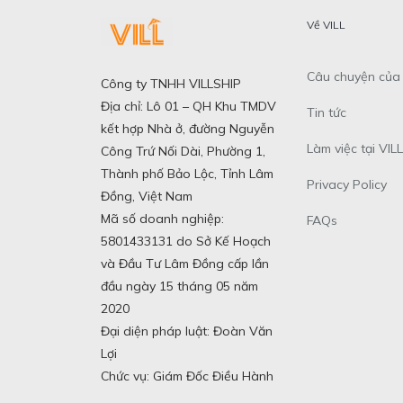
Về VILL
Câu chuyện của 
Công ty TNHH VILLSHIP
Địa chỉ: Lô 01 – QH Khu TMDV
Tin tức
kết hợp Nhà ở, đường Nguyễn
Làm việc tại VILL
Công Trứ Nối Dài, Phường 1,
Thành phố Bảo Lộc, Tỉnh Lâm
Privacy Policy
Đồng, Việt Nam
Mã số doanh nghiệp:
FAQs
5801433131 do Sở Kế Hoạch
và Đầu Tư Lâm Đồng cấp lần
đầu ngày 15 tháng 05 năm
2020
Đại diện pháp luật: Đoàn Văn
Lợi
Chức vụ: Giám Đốc Điều Hành