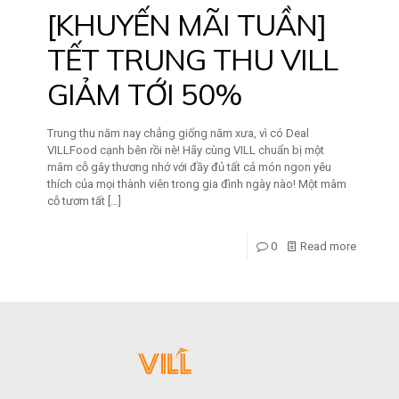
[KHUYẾN MÃI TUẦN]
TẾT TRUNG THU VILL
GIẢM TỚI 50%
Trung thu năm nay chẳng giống năm xưa, vì có Deal
VILLFood cạnh bên rồi nè! Hãy cùng VILL chuẩn bị một
mâm cỗ gây thương nhớ với đầy đủ tất cả món ngon yêu
thích của mọi thành viên trong gia đình ngày nào! Một mâm
cỗ tươm tất
[…]
0
Read more