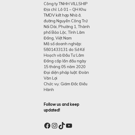
Công ty TNHH VILLSHIP
Địa chỉ: Lô 01 – QH Khu
TMDV kết hợp Nhà ở,
đường Nguyễn Công Trứ
Nối Dài, Phường 1, Thành
phố Bảo Lộc, Tỉnh Lâm
Đồng, Việt Nam
Mã số doanh nghiệp:
5801433131 do Sở Kế
Hoạch và Đầu Tư Lâm
Đồng cấp lần đầu ngày
15 tháng 05 năm 2020
Đại diện pháp luật: Đoàn
Văn Lợi
Chức vụ: Giám Đốc Điều
Hành
Follow us and keep
updated!
Facebook
Instagram
TikTok
YouTube