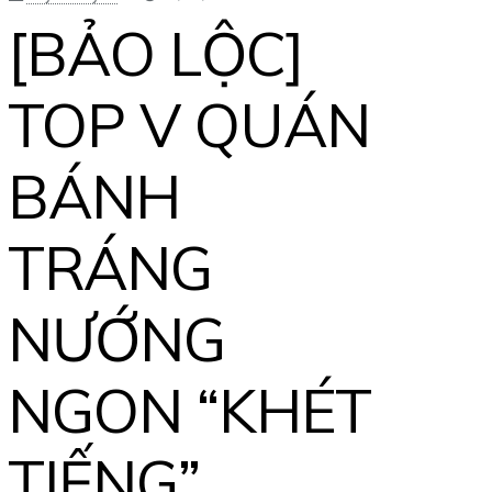
[BẢO LỘC]
TOP V QUÁN
BÁNH
TRÁNG
NƯỚNG
NGON “KHÉT
TIẾNG”