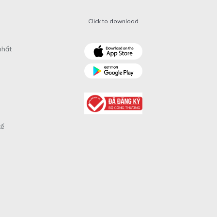
Click to download
nhất
xế