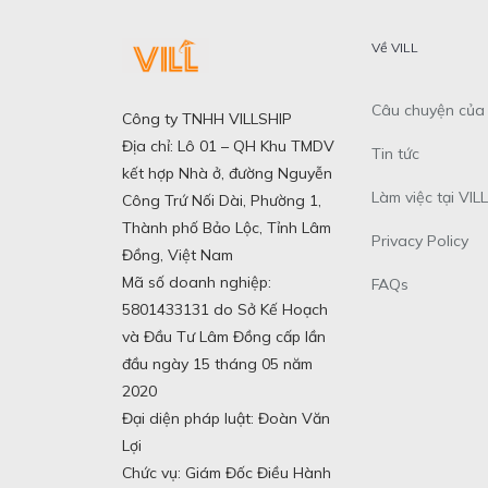
Về VILL
Câu chuyện của 
Công ty TNHH VILLSHIP
Địa chỉ: Lô 01 – QH Khu TMDV
Tin tức
kết hợp Nhà ở, đường Nguyễn
Làm việc tại VILL
Công Trứ Nối Dài, Phường 1,
Thành phố Bảo Lộc, Tỉnh Lâm
Privacy Policy
Đồng, Việt Nam
Mã số doanh nghiệp:
FAQs
5801433131 do Sở Kế Hoạch
và Đầu Tư Lâm Đồng cấp lần
đầu ngày 15 tháng 05 năm
2020
Đại diện pháp luật: Đoàn Văn
Lợi
Chức vụ: Giám Đốc Điều Hành