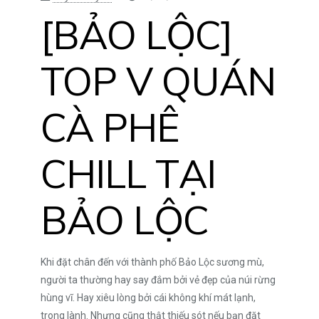
[BẢO LỘC]
TOP V QUÁN
CÀ PHÊ
CHILL TẠI
BẢO LỘC
Khi đặt chân đến với thành phố Bảo Lộc sương mù,
người ta thường hay say đắm bởi vẻ đẹp của núi rừng
hùng vĩ. Hay xiêu lòng bởi cái không khí mát lạnh,
trong lành. Nhưng cũng thật thiếu sót nếu bạn đặt