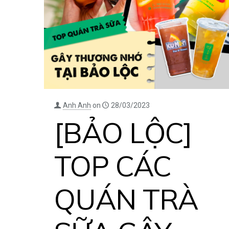
Anh Anh
on
28/03/2023
[BẢO LỘC]
TOP CÁC
QUÁN TRÀ