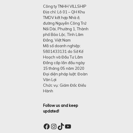
Công ty TNHH VILLSHIP
Địa chỉ: Lô 01 – QH Khu
TMDV kết hợp Nhà ở,
đường Nguyễn Công Trứ
Nối Dài, Phường 1, Thành
phố Bảo Lộc, Tỉnh Lâm
Đồng, Việt Nam
Mã số doanh nghiệp:
5801433131 do Sở Kế
Hoạch và Đầu Tư Lâm
Đồng cấp lần đầu ngày
15 tháng 05 năm 2020
Đại diện pháp luật: Đoàn
Văn Lợi
Chức vụ: Giám Đốc Điều
Hành
Follow us and keep
updated!
Facebook
Instagram
TikTok
YouTube