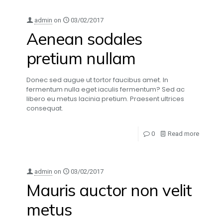
admin
on
03/02/2017
Aenean sodales
pretium nullam
Donec sed augue ut tortor faucibus amet. In
fermentum nulla eget iaculis fermentum? Sed ac
libero eu metus lacinia pretium. Praesent ultrices
consequat.
0
Read more
admin
on
03/02/2017
Mauris auctor non velit
metus