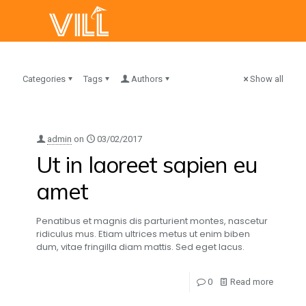
Categories
Tags
Authors
Show all
admin
on
03/02/2017
Ut in laoreet sapien eu
amet
Penatibus et magnis dis parturient montes, nascetur
ridiculus mus. Etiam ultrices metus ut enim biben
dum, vitae fringilla diam mattis. Sed eget lacus.
0
Read more