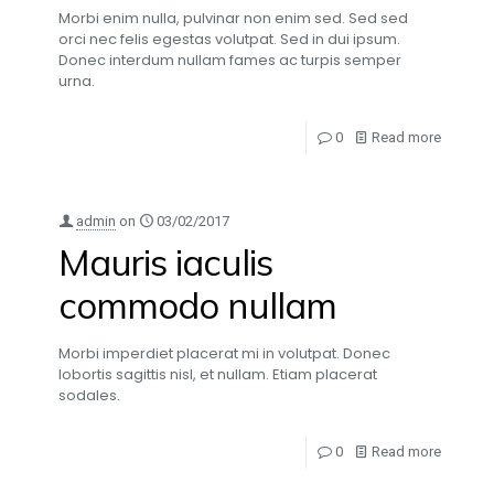
Morbi enim nulla, pulvinar non enim sed. Sed sed
orci nec felis egestas volutpat. Sed in dui ipsum.
Donec interdum nullam fames ac turpis semper
urna.
0
Read more
admin
on
03/02/2017
Mauris iaculis
commodo nullam
Morbi imperdiet placerat mi in volutpat. Donec
lobortis sagittis nisl, et nullam. Etiam placerat
sodales.
0
Read more