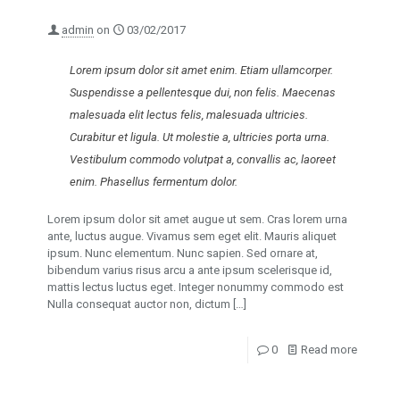
admin
on
03/02/2017
Lorem ipsum dolor sit amet enim. Etiam ullamcorper.
Suspendisse a pellentesque dui, non felis. Maecenas
malesuada elit lectus felis, malesuada ultricies.
Curabitur et ligula. Ut molestie a, ultricies porta urna.
Vestibulum commodo volutpat a, convallis ac, laoreet
enim. Phasellus fermentum dolor.
Lorem ipsum dolor sit amet augue ut sem. Cras lorem urna
ante, luctus augue. Vivamus sem eget elit. Mauris aliquet
ipsum. Nunc elementum. Nunc sapien. Sed ornare at,
bibendum varius risus arcu a ante ipsum scelerisque id,
mattis lectus luctus eget. Integer nonummy commodo est
Nulla consequat auctor non, dictum
[…]
0
Read more