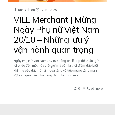
Anh Anh
on
17/10/2025
VILL Merchant | Mừng
Ngày Phụ nữ Việt Nam
20/10 – Những lưu ý
vận hành quan trọng
Ngày Phụ Nữ Việt Nam 20/10 không chỉ là dịp để tri ân, gửi
lời chúc đến một nửa thế giới mà còn là thời điểm đặc biệt
khi nhu cầu đặt món ăn, quà tặng và tiệc mừng tăng mạnh.
Với các quán ăn, nhà hàng đang kinh doanh
[…]
0
Read more