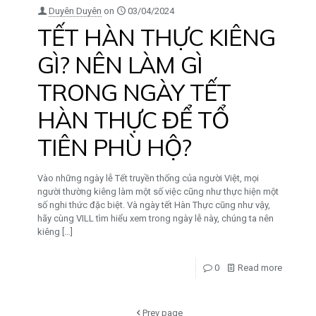
Duyên Duyên
on
03/04/2024
TẾT HÀN THỰC KIÊNG
GÌ? NÊN LÀM GÌ
TRONG NGÀY TẾT
HÀN THỰC ĐỂ TỔ
TIÊN PHÙ HỘ?
Vào những ngày lễ Tết truyền thống của người Việt, mọi
người thường kiêng làm một số việc cũng như thực hiện một
số nghi thức đặc biệt. Và ngày tết Hàn Thực cũng như vậy,
hãy cùng VILL tìm hiểu xem trong ngày lễ này, chúng ta nên
kiêng
[…]
0
Read more
Prev page