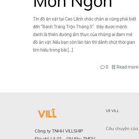
Món Ngon
Tín đồ ăn vặt tại Cao Lãnh chắc chắn ai cũng phải biết
đến “Bánh Tráng Trộn Tháng 5“. Đây được mệnh
danh là thiên đường ẩm thực của những ai đam mê
đồ ăn vặt. Nếu bạn còn lăn tăn thì dành chút thời gian
tìm hiểu trong bài
[…]
0
Read more
Về VILL
Câu chuyện của 
Công ty TNHH VILLSHIP
Địa chỉ: Lô 01 – QH Khu TMDV