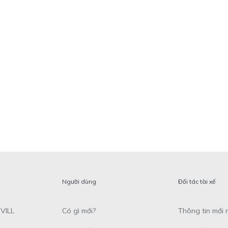
Người dùng
Đối tác tài xế
VILL
Có gì mới?
Thông tin mới 