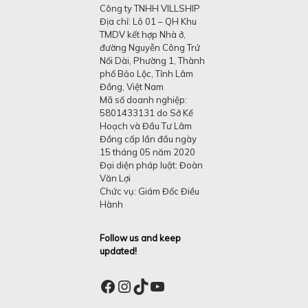
Công ty TNHH VILLSHIP
Địa chỉ: Lô 01 – QH Khu
TMDV kết hợp Nhà ở,
đường Nguyễn Công Trứ
Nối Dài, Phường 1, Thành
phố Bảo Lộc, Tỉnh Lâm
Đồng, Việt Nam
Mã số doanh nghiệp:
5801433131 do Sở Kế
Hoạch và Đầu Tư Lâm
Đồng cấp lần đầu ngày
15 tháng 05 năm 2020
Đại diện pháp luật: Đoàn
Văn Lợi
Chức vụ: Giám Đốc Điều
Hành
Follow us and keep
updated!
Facebook
Instagram
TikTok
YouTube