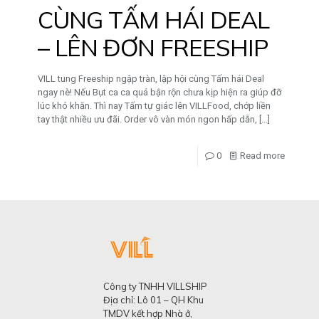
CÙNG TẤM HÁI DEAL
– LÊN ĐƠN FREESHIP
VILL tung Freeship ngập tràn, lập hội cùng Tấm hái Deal
ngay nè! Nếu Bụt ca ca quá bận rộn chưa kịp hiện ra giúp đỡ
lúc khó khăn. Thì nay Tấm tự giác lên VILLFood, chớp liền
tay thật nhiều ưu đãi. Order vô vàn món ngon hấp dẫn,
[…]
0
Read more
Công ty TNHH VILLSHIP
Địa chỉ: Lô 01 – QH Khu
TMDV kết hợp Nhà ở,