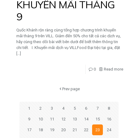
KHUYẾN MÃI THÁNG
9
Quốc Khánh rộn ràng cùng tổng hợp chương trình khuyến
mãi tháng 9 trên VILL. Giảm đến 50% cho tất cả các dịch vụ,
hãy cùng theo dõi bài viết bên dưới để biết thêm thông tin
chi tiết. I. Khuyến mãi dịch vụ VILLFood Đại tiệc tại gia, đặt
[…]
0
Read more
Prev page
1
2
3
4
5
6
7
8
9
10
11
12
13
14
15
16
17
18
19
20
21
22
23
24