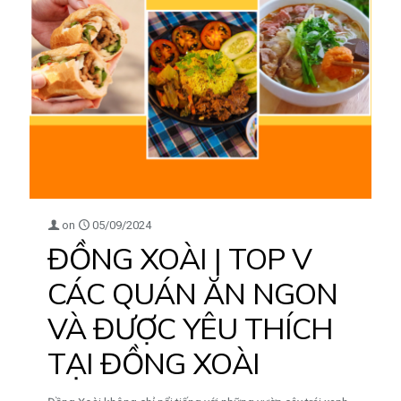
on
05/09/2024
ĐỒNG XOÀI | TOP V
CÁC QUÁN ĂN NGON
VÀ ĐƯỢC YÊU THÍCH
TẠI ĐỒNG XOÀI