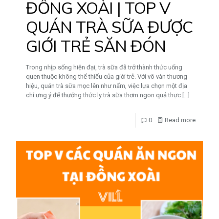
ĐỒNG XOÀI | TOP V
QUÁN TRÀ SỮA ĐƯỢC
GIỚI TRẺ SĂN ĐÓN
Trong nhịp sống hiện đại, trà sữa đã trở thành thức uống
quen thuộc không thể thiếu của giới trẻ. Với vô vàn thương
hiệu, quán trà sữa mọc lên như nấm, việc lựa chọn một địa
chỉ ưng ý để thưởng thức ly trà sữa thơm ngon quả thực
[…]
0
Read more