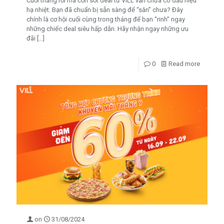
Cuối tháng rồi mà cơn sốt deal từ VILL vẫn chưa có dấu hiệu
hạ nhiệt. Bạn đã chuẩn bị sẵn sàng để “săn” chưa? Đây
chính là cơ hội cuối cùng trong tháng để bạn “rinh” ngay
những chiếc deal siêu hấp dẫn. Hãy nhận ngay những ưu
đãi
[…]
0
Read more
on
31/08/2024