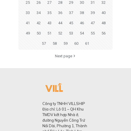
25
26
27
28
29
30
31
32
33
34
35
36
37
38
39
40
41
42
43
44
45
46
47
48
49
50
51
52
53
54
55
56
57
58
59
60
61
Next page
Công ty TNHH VILLSHIP
Địa chỉ: Lô 01 – QH Khu
TMDV kết hợp Nhà ở,
đường Nguyễn Công Trứ
Nối Dài, Phường 1, Thành