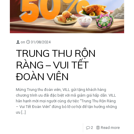
on
31/08/2024
TRUNG THU RỘN
RÀNG – VUI TẾT
ĐOÀN VIÊN
Mừng Trung thu đoàn viên, VILL gửi tặng khách hàng
chương trình ưu đãi đặc biệt với mã giảm giá hấp dẫn. VILL
hân hạnh mời mọi người cùng dự tiệc “Trung Thu Rộn Ràng
– Vui Tết Đoàn Viên” đừng bỏ lỡ cơ hội để tận hưởng những
ưu
[…]
2
Read more