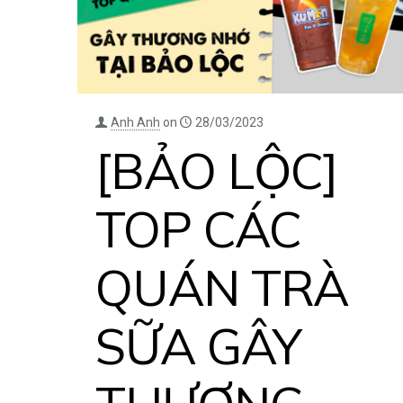
Anh Anh
on
28/03/2023
[BẢO LỘC]
TOP CÁC
QUÁN TRÀ
SỮA GÂY