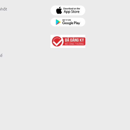
nhất
xế