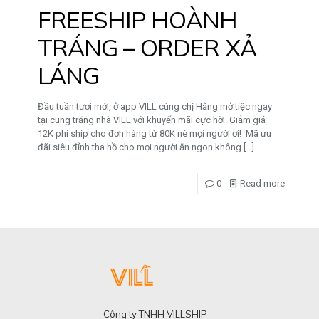
FREESHIP HOÀNH
TRÁNG – ORDER XẢ
LÁNG
Đầu tuần tươi mới, ở app VILL cùng chị Hằng mở tiệc ngay
tại cung trăng nhà VILL với khuyến mãi cực hời. Giảm giá
12K phí ship cho đơn hàng từ 80K nè mọi người ơi! Mã ưu
đãi siêu đỉnh tha hồ cho mọi người ăn ngon không
[…]
0
Read more
Công ty TNHH VILLSHIP