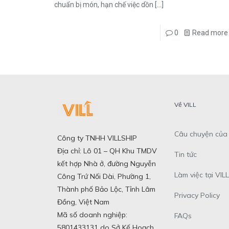
chuẩn bị món, hạn chế việc dồn
[…]
0
Read more
Về VILL
Câu chuyện của 
Công ty TNHH VILLSHIP
Địa chỉ: Lô 01 – QH Khu TMDV
Tin tức
kết hợp Nhà ở, đường Nguyễn
Làm việc tại VILL
Công Trứ Nối Dài, Phường 1,
Thành phố Bảo Lộc, Tỉnh Lâm
Privacy Policy
Đồng, Việt Nam
Mã số doanh nghiệp:
FAQs
5801433131 do Sở Kế Hoạch