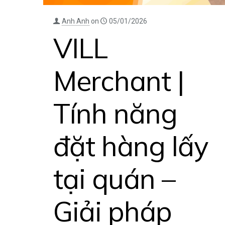
Anh Anh
on
05/01/2026
VILL
Merchant |
Tính năng
đặt hàng lấy
tại quán –
Giải pháp