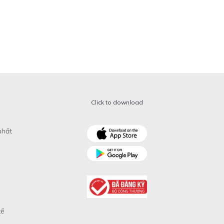
Click to download
nhất
xế