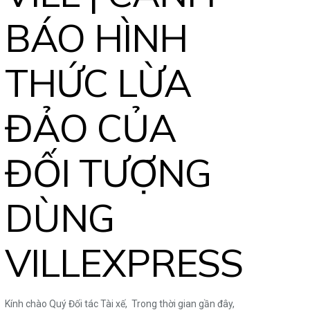
BÁO HÌNH
THỨC LỪA
ĐẢO CỦA
ĐỐI TƯỢNG
DÙNG
VILLEXPRESS
Kính chào Quý Đối tác Tài xế, Trong thời gian gần đây,