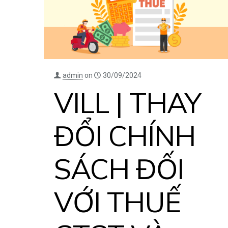
admin
on
30/09/2024
VILL | THAY
ĐỔI CHÍNH
SÁCH ĐỐI
VỚI THUẾ