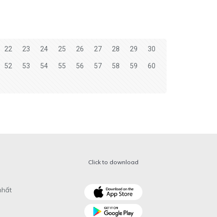
22
23
24
25
26
27
28
29
30
52
53
54
55
56
57
58
59
60
Click to download
nhất