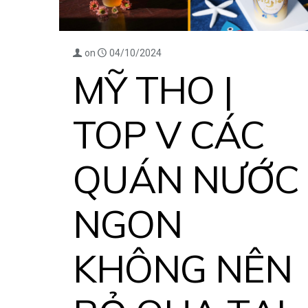
on
04/10/2024
MỸ THO |
TOP V CÁC
QUÁN NƯỚC
NGON
KHÔNG NÊN