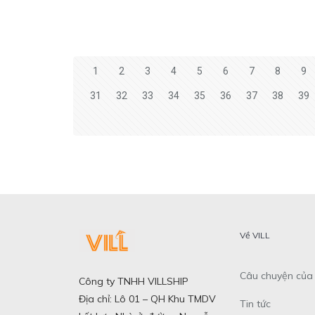
1
2
3
4
5
6
7
8
9
31
32
33
34
35
36
37
38
39
Về VILL
Câu chuyện của 
Công ty TNHH VILLSHIP
Địa chỉ: Lô 01 – QH Khu TMDV
Tin tức