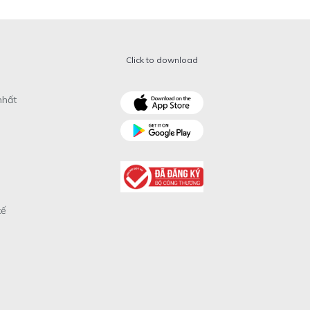
Click to download
nhất
xế