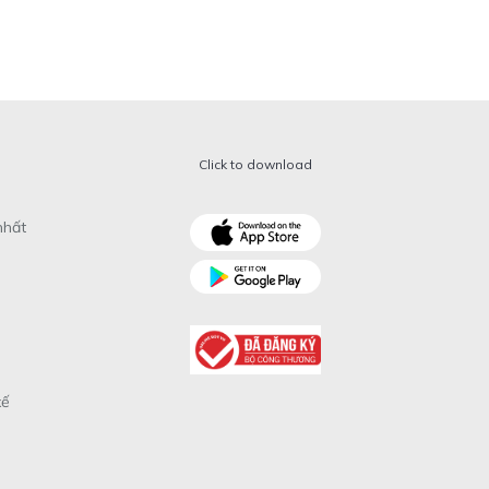
Click to download
nhất
xế