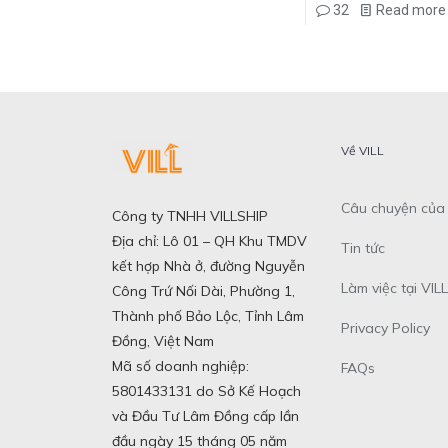
32
Read more
Về VILL
Câu chuyện của 
Công ty TNHH VILLSHIP
Địa chỉ: Lô 01 – QH Khu TMDV
Tin tức
kết hợp Nhà ở, đường Nguyễn
Làm việc tại VILL
Công Trứ Nối Dài, Phường 1,
Thành phố Bảo Lộc, Tỉnh Lâm
Privacy Policy
Đồng, Việt Nam
Mã số doanh nghiệp:
FAQs
5801433131 do Sở Kế Hoạch
và Đầu Tư Lâm Đồng cấp lần
đầu ngày 15 tháng 05 năm