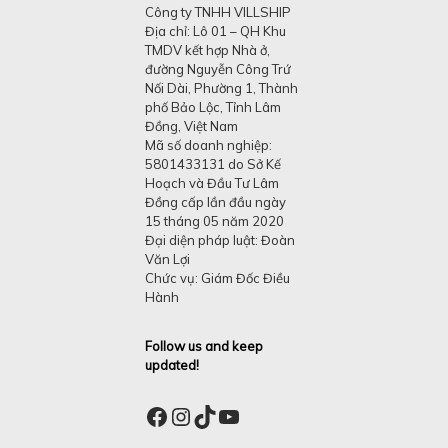
Công ty TNHH VILLSHIP
Địa chỉ: Lô 01 – QH Khu
TMDV kết hợp Nhà ở,
đường Nguyễn Công Trứ
Nối Dài, Phường 1, Thành
phố Bảo Lộc, Tỉnh Lâm
Đồng, Việt Nam
Mã số doanh nghiệp:
5801433131 do Sở Kế
Hoạch và Đầu Tư Lâm
Đồng cấp lần đầu ngày
15 tháng 05 năm 2020
Đại diện pháp luật: Đoàn
Văn Lợi
Chức vụ: Giám Đốc Điều
Hành
Follow us and keep
updated!
Facebook
Instagram
TikTok
YouTube