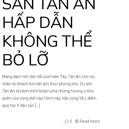
SẢN TÂN AN
HẤP DẪN
KHÔNG THỂ
BỎ LỠ
Mang đậm nét dân dã của miền Tây, Tân An còn níu
chân du khách bởi nền ẩm thực phong phú. Du lịch
Tân An là hành trình khám phá những hương vị khó
quên của vùng đất này. Hôm nay, hãy cùng VILL điểm
qua top V đặc sản
[…]
0
Read more