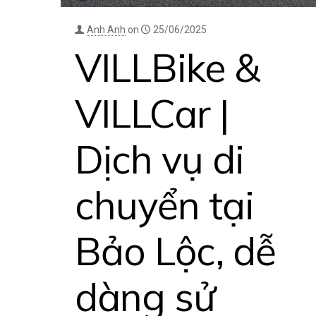
Anh Anh
on
25/06/2025
VILLBike &
VILLCar |
Dịch vụ di
chuyển tại
Bảo Lộc, dễ
dàng sử