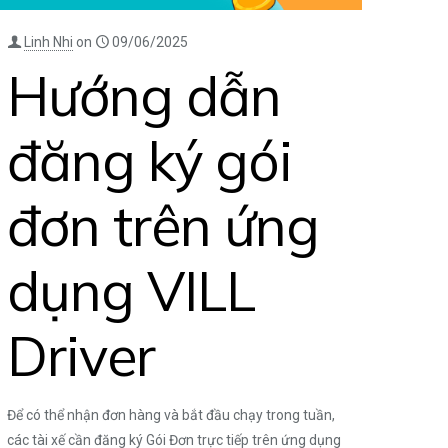
Linh Nhi
on
09/06/2025
Hướng dẫn
đăng ký gói
đơn trên ứng
dụng VILL
Driver
Để có thể nhận đơn hàng và bắt đầu chạy trong tuần,
các tài xế cần đăng ký Gói Đơn trực tiếp trên ứng dụng