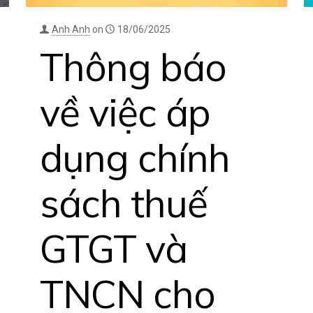
Anh Anh
on
18/06/2025
Thông báo
về việc áp
dụng chính
sách thuế
GTGT và
TNCN cho