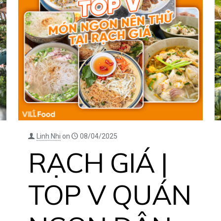
Linh Nhi
on
08/04/2025
RẠCH GIÁ |
TOP V QUÁN