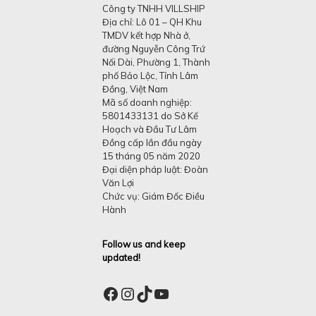
Công ty TNHH VILLSHIP
Địa chỉ: Lô 01 – QH Khu
TMDV kết hợp Nhà ở,
đường Nguyễn Công Trứ
Nối Dài, Phường 1, Thành
phố Bảo Lộc, Tỉnh Lâm
Đồng, Việt Nam
Mã số doanh nghiệp:
5801433131 do Sở Kế
Hoạch và Đầu Tư Lâm
Đồng cấp lần đầu ngày
15 tháng 05 năm 2020
Đại diện pháp luật: Đoàn
Văn Lợi
Chức vụ: Giám Đốc Điều
Hành
Follow us and keep
updated!
Facebook
Instagram
TikTok
YouTube