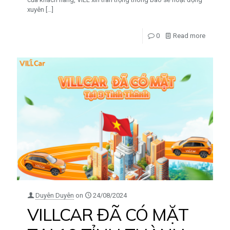
xuyên
[…]
0
Read more
Duyên Duyên
on
24/08/2024
VILLCAR ĐÃ CÓ MẶT