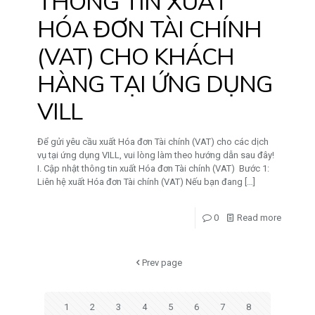
THÔNG TIN XUẤT
HÓA ĐƠN TÀI CHÍNH
(VAT) CHO KHÁCH
HÀNG TẠI ỨNG DỤNG
VILL
Để gửi yêu cầu xuất Hóa đơn Tài chính (VAT) cho các dịch
vụ tại ứng dụng VILL, vui lòng làm theo hướng dẫn sau đây!
I. Cập nhật thông tin xuất Hóa đơn Tài chính (VAT) Bước 1:
Liên hệ xuất Hóa đơn Tài chính (VAT) Nếu bạn đang
[…]
0
Read more
Prev page
1
2
3
4
5
6
7
8