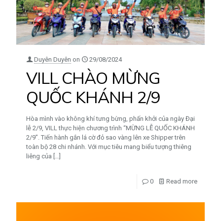
Duyên Duyên
on
29/08/2024
VILL CHÀO MỪNG
QUỐC KHÁNH 2/9
Hòa mình vào không khí tưng bừng, phấn khởi của ngày Đại
lễ 2/9, VILL thực hiện chương trình “MỪNG LỄ QUỐC KHÁNH
2/9”. Tiến hành gắn lá cờ đỏ sao vàng lên xe Shipper trên
toàn bộ 28 chi nhánh. Với mục tiêu mang biểu tượng thiêng
liêng của
[…]
0
Read more