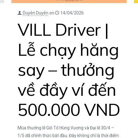
Duyên Duyên
on
14/04/2026
VILL Driver |
Lễ chạy hăng
say – thưởng
về đầy ví đến
500.000 VND
Mùa thưởng lễ Giỗ Tổ Hùng Vương và Đại lễ 30/4 –
1/5 đã chính thức bắt đầu. Đây không chỉ là thời điểm