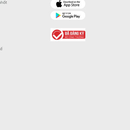
nhất
xế