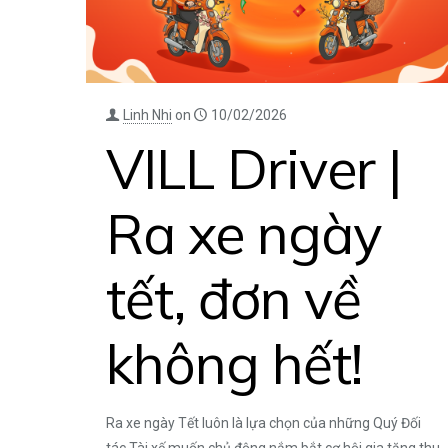
Linh Nhi
on
10/02/2026
VILL Driver |
Ra xe ngày
tết, đơn về
không hết!
Ra xe ngày Tết luôn là lựa chọn của những Quý Đối
tác Tài xế muốn chủ động nắm bắt cơ hội gia tăng thu