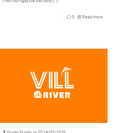
Theo dõi ngay bài viết dưới
[…]
0
Read more
Duyên Duyên
on
14/02/2026