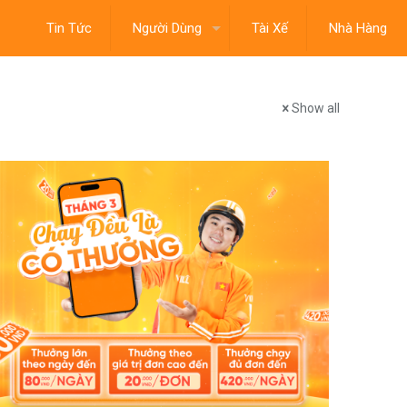
Tin Tức
Người Dùng
Tài Xế
Nhà Hàng
Show all