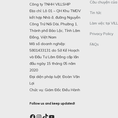
Câu chuyện của 
Công ty TNHH VILLSHIP
Địa chỉ: Lô 01 – QH Khu TMDV
Tin tức
kết hợp Nhà ở, đường Nguyễn
Làm việc tại VILL
Công Trứ Nối Dài, Phường 1,
Thành phố Bảo Lộc, Tỉnh Lâm
Privacy Policy
Đồng, Việt Nam
Mã số doanh nghiệp:
FAQs
5801433131 do Sở Kế Hoạch
và Đầu Tư Lâm Đồng cấp lần
đầu ngày 15 tháng 05 năm
2020
Đại diện pháp luật: Đoàn Văn
Lợi
Chức vụ: Giám Đốc Điều Hành
Follow us and keep updated!
Facebook
Instagram
TikTok
YouTube