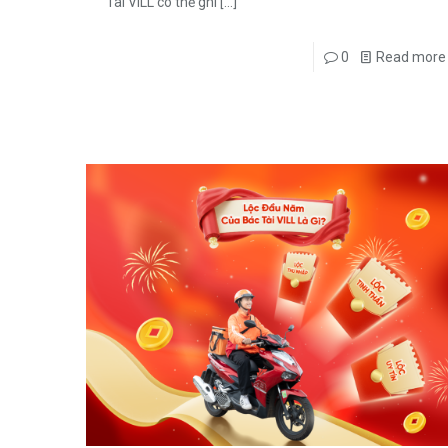
Tài VILL có thể ghi
[…]
0
Read more