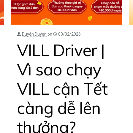
Duyên Duyên
on
03/02/2026
VILL Driver |
Vì sao chạy
VILL cận Tết
càng dễ lên
thưởng?