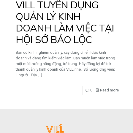
VILL TUYỂN DỤNG
QUẢN LÝ KINH
DOANH LÀM VIỆC TẠI
HỘI SỞ BẢO LỘC
Bạn có kinh nghiệm quản lý, xây dựng chiến lược kinh
doanh và đang tìm kiếm việc làm. Bạn muốn làm việc trong
một môi trường năng động, trẻ trung. Hãy đăng ký để trở
thành quản lý kinh doanh của VILL nhé! Số lượng ứng viên:
1 người. Địa
[…]
0
Read more