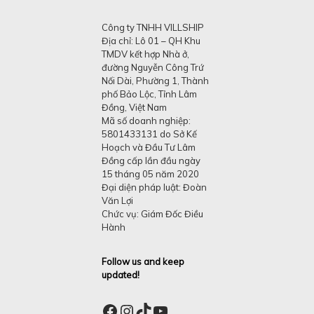
Công ty TNHH VILLSHIP
Địa chỉ: Lô 01 – QH Khu
TMDV kết hợp Nhà ở,
đường Nguyễn Công Trứ
Nối Dài, Phường 1, Thành
phố Bảo Lộc, Tỉnh Lâm
Đồng, Việt Nam
Mã số doanh nghiệp:
5801433131 do Sở Kế
Hoạch và Đầu Tư Lâm
Đồng cấp lần đầu ngày
15 tháng 05 năm 2020
Đại diện pháp luật: Đoàn
Văn Lợi
Chức vụ: Giám Đốc Điều
Hành
Follow us and keep
updated!
Facebook
Instagram
TikTok
YouTube