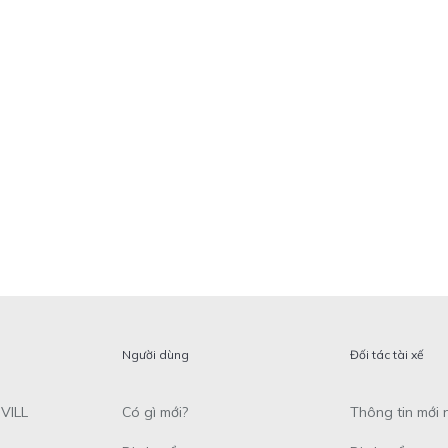
Người dùng
Đối tác tài xế
VILL
Có gì mới?
Thông tin mới 