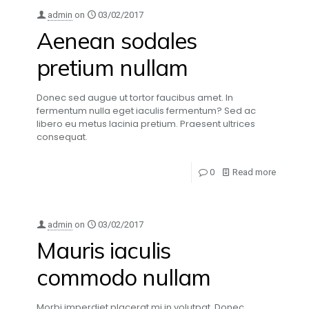
admin
on
03/02/2017
Aenean sodales
pretium nullam
Donec sed augue ut tortor faucibus amet. In
fermentum nulla eget iaculis fermentum? Sed ac
libero eu metus lacinia pretium. Praesent ultrices
consequat.
0
Read more
admin
on
03/02/2017
Mauris iaculis
commodo nullam
Morbi imperdiet placerat mi in volutpat. Donec