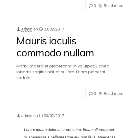
0
Read more
admin
on
03/02/2017
Mauris iaculis
commodo nullam
Morbi imperdiet placerat mi in volutpat. Donec
lobortis sagittis nisl, et nullam. Etiam placerat
sodales.
0
Read more
admin
on
03/02/2017
Lorem ipsum dolor sit amet enim. Etiam ullamcorper.
Suspendisse a pellentesque dui, non felis. Maecenas