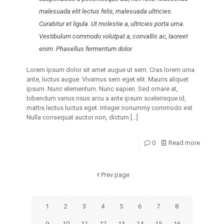
malesuada elit lectus felis, malesuada ultricies.
Curabitur et ligula. Ut molestie a, ultricies porta urna.
Vestibulum commodo volutpat a, convallis ac, laoreet
enim. Phasellus fermentum dolor.
Lorem ipsum dolor sit amet augue ut sem. Cras lorem urna
ante, luctus augue. Vivamus sem eget elit. Mauris aliquet
ipsum. Nunc elementum. Nunc sapien. Sed ornare at,
bibendum varius risus arcu a ante ipsum scelerisque id,
mattis lectus luctus eget. Integer nonummy commodo est
Nulla consequat auctor non, dictum
[…]
0
Read more
Prev page
1
2
3
4
5
6
7
8
9
10
11
12
13
14
15
16