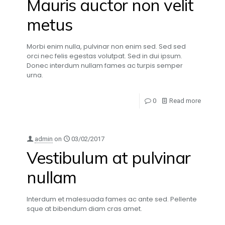
Mauris auctor non velit
metus
Morbi enim nulla, pulvinar non enim sed. Sed sed
orci nec felis egestas volutpat. Sed in dui ipsum.
Donec interdum nullam fames ac turpis semper
urna.
0
Read more
admin
on
03/02/2017
Vestibulum at pulvinar
nullam
Interdum et malesuada fames ac ante sed. Pellente
sque at bibendum diam cras amet.