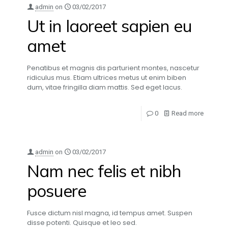
admin
on
03/02/2017
Ut in laoreet sapien eu
amet
Penatibus et magnis dis parturient montes, nascetur
ridiculus mus. Etiam ultrices metus ut enim biben
dum, vitae fringilla diam mattis. Sed eget lacus.
0
Read more
admin
on
03/02/2017
Nam nec felis et nibh
posuere
Fusce dictum nisl magna, id tempus amet. Suspen
disse potenti. Quisque et leo sed.