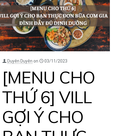
Duyên Duyên
on
03/11/2023
[MENU CHO
THỨ 6] VILL
GỢI Ý CHO