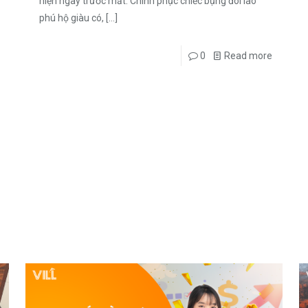
hiện ngay trước mắt. Chinh phục chiếc bụng đói lão
phú hộ giàu có,
[…]
0
Read more