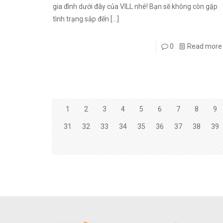
gia đình dưới đây của VILL nhé! Bạn sẽ không còn gặp
tình trạng sắp đến
[…]
0
Read more
1
2
3
4
5
6
7
8
9
31
32
33
34
35
36
37
38
39