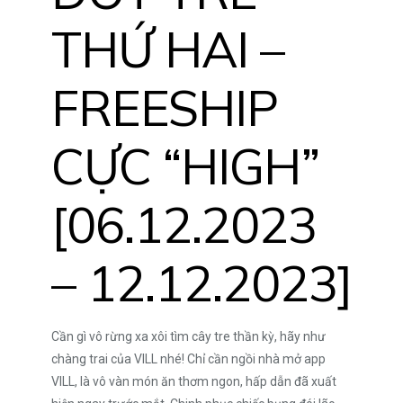
THỨ HAI –
FREESHIP
CỰC “HIGH”
[06.12.2023
– 12.12.2023]
Cần gì vô rừng xa xôi tìm cây tre thần kỳ, hãy như
chàng trai của VILL nhé! Chỉ cần ngồi nhà mở app
VILL, là vô vàn món ăn thơm ngon, hấp dẫn đã xuất