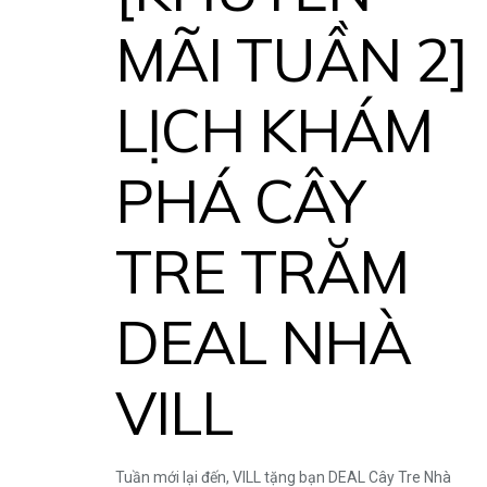
MÃI TUẦN 2]
LỊCH KHÁM
PHÁ CÂY
TRE TRĂM
DEAL NHÀ
VILL
Tuần mới lại đến, VILL tặng bạn DEAL Cây Tre Nhà