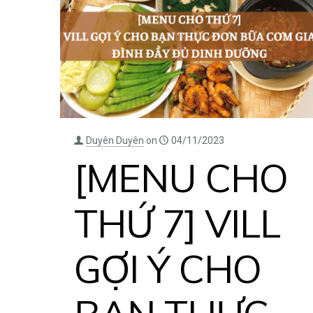
Duyên Duyên
on
04/11/2023
[MENU CHO
THỨ 7] VILL
GỢI Ý CHO