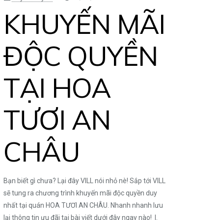
KHUYẾN MÃI
ĐỘC QUYỀN
TẠI HOA
TƯƠI AN
CHÂU
Bạn biết gì chưa? Lại đây VILL nói nhỏ nè! Sắp tới VILL
sẽ tung ra chương trình khuyến mãi độc quyền duy
nhất tại quán HOA TƯƠI AN CHÂU. Nhanh nhanh lưu
lại thông tin ưu đãi tại bài viết dưới đây ngay nào! I.