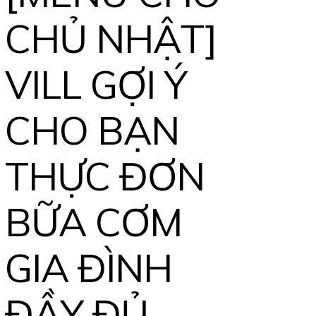
CHỦ NHẬT]
VILL GỢI Ý
CHO BẠN
THỰC ĐƠN
BỮA CƠM
GIA ĐÌNH
ĐẦY ĐỦ