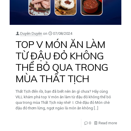
Duyên Duyên
on
07/08/2024
TOP V MÓN ĂN LÀM
TỪ ĐẬU ĐỎ KHÔNG
THỂ BỎ QUA TRONG
MÙA THẤT TỊCH
Thất Tịch đến rồi, bạn đã biết nên ăn gì chưa? Hãy cùng
VILL khám phá top V món ăn làm từ đậu đỏ không thể bỏ
qua trong mùa Thất Tịch này nhé! I. Chè đậu đỏ Món chè
đậu đỏ thơm lừng, ngọt ngào là món ăn không
[…]
0
Read more