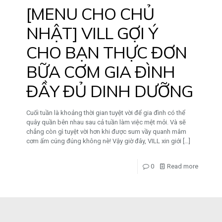
[MENU CHO CHỦ
NHẬT] VILL GỢI Ý
CHO BẠN THỰC ĐƠN
BỮA CƠM GIA ĐÌNH
ĐẦY ĐỦ DINH DƯỠNG
Cuối tuần là khoảng thời gian tuyệt vời để gia đình có thể
quây quần bên nhau sau cả tuần làm việc mệt mỏi. Và sẽ
chẳng còn gì tuyệt vời hơn khi được sum vầy quanh mâm
cơm ấm cúng đúng không nè! Vậy giờ đây, VILL xin giới
[…]
0
Read more