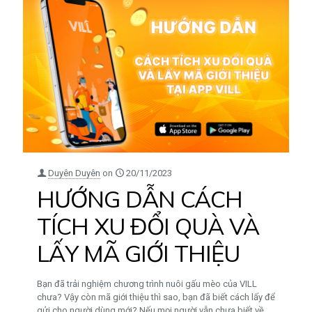
Duyên Duyên
on
20/11/2023
HƯỚNG DẪN CÁCH
TÍCH XU ĐỔI QUÀ VÀ
LẤY MÃ GIỚI THIỆU
Bạn đã trải nghiệm chương trình nuôi gấu mèo của VILL
chưa? Vậy còn mã giới thiệu thì sao, bạn đã biết cách lấy để
gửi cho người dùng mới? Nếu mọi người vẫn chưa biết về