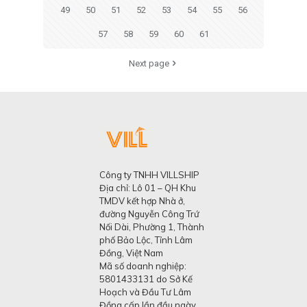
49
50
51
52
53
54
55
56
57
58
59
60
61
Next page
Công ty TNHH VILLSHIP
Địa chỉ: Lô 01 – QH Khu
TMDV kết hợp Nhà ở,
đường Nguyễn Công Trứ
Nối Dài, Phường 1, Thành
phố Bảo Lộc, Tỉnh Lâm
Đồng, Việt Nam
Mã số doanh nghiệp:
5801433131 do Sở Kế
Hoạch và Đầu Tư Lâm
Đồng cấp lần đầu ngày