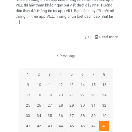
VILL thì hãy tham khảo ngay bài viết dưới đây nhé! Hướng
dẫn thay đổi thông tin tại app VILL Bạn cần thay đổi một số
thông tin trên app VILL, nhưng chưa biết cách cập nhật lại
[…]
1
Read more
Prev page
1
2
3
4
5
6
7
8
9
10
11
12
13
14
15
16
17
18
19
20
21
22
23
24
25
26
27
28
29
30
31
32
33
34
35
36
37
38
39
40
41
42
43
44
45
46
47
48