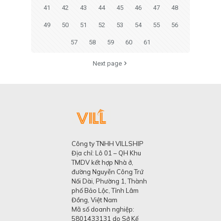
41
42
43
44
45
46
47
48
49
50
51
52
53
54
55
56
57
58
59
60
61
Next page
Công ty TNHH VILLSHIP
Địa chỉ: Lô 01 – QH Khu
TMDV kết hợp Nhà ở,
đường Nguyễn Công Trứ
Nối Dài, Phường 1, Thành
phố Bảo Lộc, Tỉnh Lâm
Đồng, Việt Nam
Mã số doanh nghiệp:
5801433131 do Sở Kế