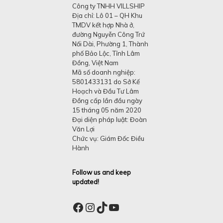
Công ty TNHH VILLSHIP
Địa chỉ: Lô 01 – QH Khu
TMDV kết hợp Nhà ở,
đường Nguyễn Công Trứ
Nối Dài, Phường 1, Thành
phố Bảo Lộc, Tỉnh Lâm
Đồng, Việt Nam
Mã số doanh nghiệp:
5801433131 do Sở Kế
Hoạch và Đầu Tư Lâm
Đồng cấp lần đầu ngày
15 tháng 05 năm 2020
Đại diện pháp luật: Đoàn
Văn Lợi
Chức vụ: Giám Đốc Điều
Hành
Follow us and keep
updated!
Facebook
Instagram
TikTok
YouTube