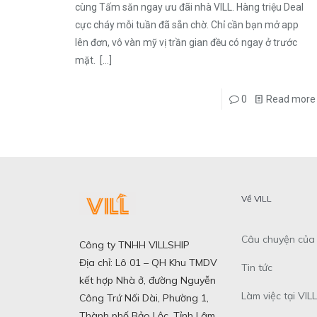
cùng Tấm săn ngay ưu đãi nhà VILL. Hàng triệu Deal
cực cháy mỗi tuần đã sẵn chờ. Chỉ cần bạn mở app
lên đơn, vô vàn mỹ vị trần gian đều có ngay ở trước
mặt.
[…]
0
Read more
Về VILL
Câu chuyện của 
Công ty TNHH VILLSHIP
Địa chỉ: Lô 01 – QH Khu TMDV
Tin tức
kết hợp Nhà ở, đường Nguyễn
Làm việc tại VILL
Công Trứ Nối Dài, Phường 1,
Thành phố Bảo Lộc, Tỉnh Lâm