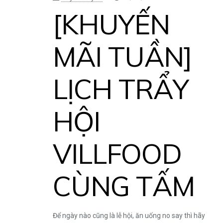
[KHUYẾN
MÃI TUẦN]
LỊCH TRẨY
HỘI
VILLFOOD
CÙNG TẤM
Để ngày nào cũng là lễ hội, ăn uống no say thì hãy